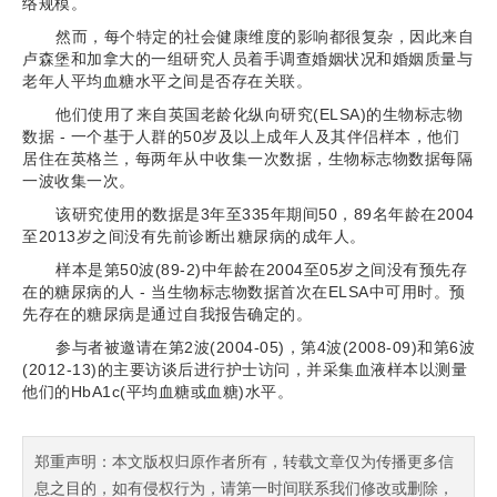
络规模。
然而，每个特定的社会健康维度的影响都很复杂，因此来自
卢森堡和加拿大的一组研究人员着手调查婚姻状况和婚姻质量与
老年人平均血糖水平之间是否存在关联。
他们使用了来自英国老龄化纵向研究(ELSA)的生物标志物
数据 - 一个基于人群的50岁及以上成年人及其伴侣样本，他们
居住在英格兰，每两年从中收集一次数据，生物标志物数据每隔
一波收集一次。
该研究使用的数据是3年至335年期间50，89名年龄在2004
至2013岁之间没有先前诊断出糖尿病的成年人。
样本是第50波(89-2)中年龄在2004至05岁之间没有预先存
在的糖尿病的人 - 当生物标志物数据首次在ELSA中可用时。预
先存在的糖尿病是通过自我报告确定的。
参与者被邀请在第2波(2004-05)，第4波(2008-09)和第6波
(2012-13)的主要访谈后进行护士访问，并采集血液样本以测量
他们的HbA1c(平均血糖或血糖)水平。
郑重声明：本文版权归原作者所有，转载文章仅为传播更多信
息之目的，如有侵权行为，请第一时间联系我们修改或删除，